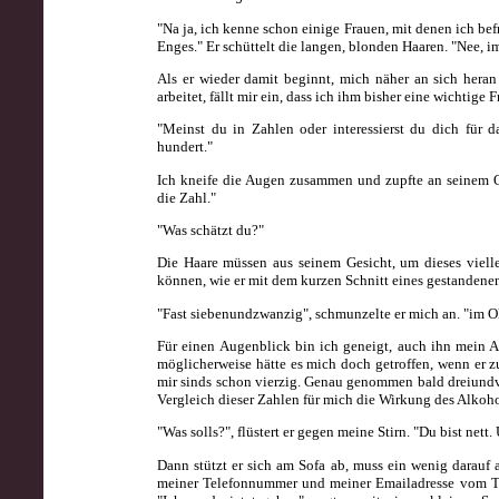
"Na ja, ich kenne schon einige Frauen, mit denen ich befr
Enges." Er schüttelt die langen, blonden Haaren. "Nee, i
Als er wieder damit beginnt, mich näher an sich hera
arbeitet, fällt mir ein, dass ich ihm bisher eine wichtige 
"Meinst du in Zahlen oder interessierst du dich für 
hundert."
Ich kneife die Augen zusammen und zupfte an seinem O
die Zahl."
"Was schätzt du?"
Die Haare müssen aus seinem Gesicht, um dieses vielle
können, wie er mit dem kurzen Schnitt eines gestanden
"Fast siebenundzwanzig", schmunzelte er mich an. "im O
Für einen Augenblick bin ich geneigt, auch ihn mein A
möglicherweise hätte es mich doch getroffen, wenn er zu
mir sinds schon vierzig. Genau genommen bald dreiundvie
Vergleich dieser Zahlen für mich die Wirkung des Alkoho
"Was solls?", flüstert er gegen meine Stirn. "Du bist nett
Dann stützt er sich am Sofa ab, muss ein wenig darauf 
meiner Telefonnummer und meiner Emailadresse vom Tisch