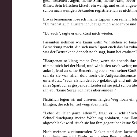
geschlossenen Augen, meine Stirn, meine Nase, bevor 
öffnet. Sein Bärtchen kitzelt ein wenig, und es ist unge
schon nach wenigen Sekunden registriere ich es nicht me
Etwas benommen löse ich meine Lippen von seinen, lehn
"Du riechst gut", flüstere ich, beuge mich wieder vor un
"Du auch", sagte er und küsst mich wieder.
Passanten nehmen wir kaum wahr. Wir stehen so lang
Bemerkung macht, die sich nach "spart euch das für zuha
was der Betrunkene danach noch sagt, kann bei exakter 
"Haargenau so klang meine Oma, wenn sie abends ihre Zä
nimmt mich bei der Hand, und wir laufen rasch weiter,
anknüpfend an seine Bemerkung eben - von seiner Großmu
sei, da sie von allen dort noch die Aufgeschlossenste 
unterstützt, "auch als ich den Job gekündigt und mit d
ihres Sparbuches gespendet. Leider ist sie jetzt schon üb
ihn ab, "keine Sorge, ich habs überwunden."
Natürlich legen wir auf unserem langen Weg noch ein p
klingen, die ich für tief vergraben hielt.
"Lebst du hier ganz allein?", fragt er - schließ
Schnelldurchgang meine Wohnung abfahren, eine Hand
abgeschleckt wird. Auch sie hat ihm gegenüber keine Se
Nach meinem zustimmenden Nicken und dem lachenden
irgendwie unsozial fände, wenn eine Person allein