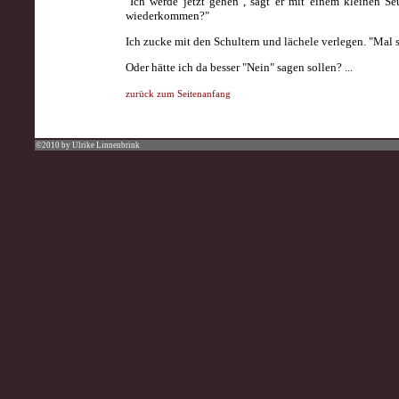
"Ich werde jetzt gehen", sagt er mit einem kleinen S
wiederkommen?"
Ich zucke mit den Schultern und lächele verlegen. "Mal s
Oder hätte ich da besser "Nein" sagen sollen? ...
zurück zum Seitenanfang
©2010 by Ulrike Linnenbrink