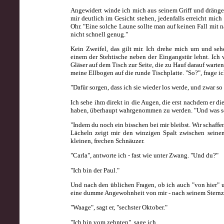
Angewidert winde ich mich aus seinem Griff und dräng
mir deutlich im Gesicht stehen, jedenfalls erreicht mi
Ohr. "Eine solche Laune sollte man auf keinen Fall mit 
nicht schnell genug."
Kein Zweifel, das gilt mir. Ich drehe mich um und s
einem der Stehtische neben der Eingangstür lehnt. Ich w
Gläser auf dem Tisch zur Seite, die zu Hauf darauf warte
meine Ellbogen auf die runde Tischplatte. "So?", frage 
"Dafür sorgen, dass ich sie wieder los werde, und zwar so
Ich sehe ihm direkt in die Augen, die erst nachdem er die 
haben, überhaupt wahrgenommen zu werden. "Und was sch
"Indem du noch ein bisschen bei mir bleibst. Wir schaffen
Lächeln zeigt mir den winzigen Spalt zwischen seine
kleinen, frechen Schnäuzer.
"Carla", antworte ich - fast wie unter Zwang. "Und du?"
"Ich bin der Paul."
Und nach den üblichen Fragen, ob ich auch "von hier" und
eine dumme Angewohnheit von mir - nach seinem Sternz
"Waage", sagt er, "sechster Oktober."
"Ich bin vom zehnten", sage ich.