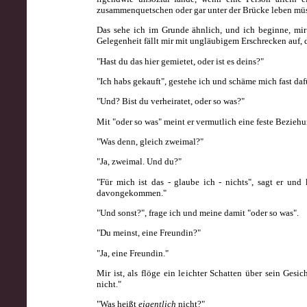
zusammenquetschen oder gar unter der Brücke leben müs
Das sehe ich im Grunde ähnlich, und ich beginne, mi
Gelegenheit fällt mir mit ungläubigem Erschrecken auf, d
"Hast du das hier gemietet, oder ist es deins?"
"Ich habs gekauft", gestehe ich und schäme mich fast daf
"Und? Bist du verheiratet, oder so was?"
Mit "oder so was" meint er vermutlich eine feste Beziehu
"Was denn, gleich zweimal?"
"Ja, zweimal. Und du?"
"Für mich ist das - glaube ich - nichts", sagt er und
davongekommen."
"Und sonst?", frage ich und meine damit "oder so was".
"Du meinst, eine Freundin?"
"Ja, eine Freundin."
Mir ist, als flöge ein leichter Schatten über sein Gesi
nicht."
"Was heißt
eigentlich
nicht?"