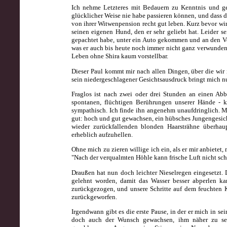
Ich
nehme Letzteres mit Bedauern zu Kenntnis und ge
glücklicher Weise nie habe passieren können, und dass 
von ihrer Witwenpension recht gut leben. Kurz bevor wir
seinen eigenen Hund, den er sehr geliebt hat. Leider s
gepachtet habe, unter ein Auto gekommen und an den Ver
was er auch bis heute noch immer nicht ganz verwunden 
Leben ohne Shira kaum vorstellbar.
Dieser Paul kommt mir nach allen Dingen, über die wir in
sein niedergeschlagener Gesichtsausdruck bringt mich n
Fraglos ist nach zwei oder drei Stunden an einen Ab
spontanen, flüchtigen Berührungen unserer Hände - k
sympathisch. Ich finde ihn angenehm unaufdringlich. Mi
gut: hoch und gut gewachsen, ein hübsches Jungengesic
wieder zurückfallenden blonden Haarsträhne überhau
erheblich aufzuhellen.
Ohne mich zu zieren willige ich ein, als er mir anbietet,
"Nach der verqualmten Höhle kann frische Luft nicht scha
Draußen hat nun doch leichter Nieselregen eingesetzt. 
gelehnt worden, damit das Wasser besser abperlen ka
zurückgezogen, und unsere Schritte auf dem feuchten 
zurückgeworfen.
Irgendwann gibt es die erste Pause, in der er mich in sein
doch auch der Wunsch gewachsen, ihm näher zu se