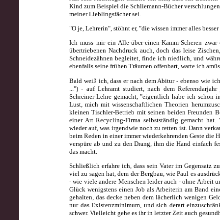
Kind zum Beispiel die Schliemann-Bücher verschlungen 
meiner Lieblingsfächer sei.
"O je, Lehrerin", stöhnt er, "die wissen immer alles bess
Ich muss mir ein Alle-über-einen-Kamm-Scheren zwar 
übertriebenen Nachdruck auch, doch das leise Zischen
Schneidezähnen begleitet, finde ich niedlich, und wäh
ebenfalls seine frühen Träumen offenbart, warte ich amüs
Bald weiß ich, dass er nach dem Abitur
- ebenso wie ic
...") - auf Lehramt studiert, nach dem Referendarja
Schreiner-Lehre gemacht, "eigentlich habe ich schon im
Lust, mich mit wissenschaftlichen Theorien herumzusch
kleinen Tischler-Betrieb mit seinen beiden Freunden 
einer Art Recycling-Firma selbstständig gemacht hat
wieder auf, was irgendwie noch zu retten ist. Dann verkau
beim Reden in einer immer wiederkehrenden Geste die Ha
verspüre ab und zu den Drang, ihm die Hand einfach fes
das macht.
Schließlich erfahre ich, dass sein Vater im Gegensatz z
viel zu sagen hat, dem der Bergbau, wie Paul es ausdrück
- wie viele andere Menschen leider auch - ohne Arbeit 
Glück wenigstens einen Job als Arbeiterin am Band eine
gehalten, das decke neben dem lächerlich wenigen Geld,
nur das Existenzminimum, und sich derart einzuschränk
schwer.
Vielleicht gehe es ihr in letzter Zeit auch gesundh