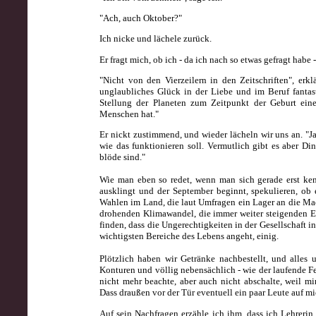
"Ach, auch Oktober?"
Ich nicke und lächele zurück.
Er fragt mich, ob ich - da ich nach so etwas gefragt habe
"Nicht von den Vierzeilern in den Zeitschriften", er
unglaubliches Glück in der Liebe und im Beruf fantas
Stellung der Planeten zum Zeitpunkt der Geburt ein
Menschen hat."
Er nickt zustimmend, und wieder lächeln wir uns an. "Ja,
wie das funktionieren soll. Vermutlich gibt es aber 
blöde sind."
Wie man eben so redet, wenn man sich gerade erst kenn
ausklingt und der September beginnt, spekulieren, ob e
Wahlen im Land, die laut Umfragen ein Lager an die Mac
drohenden Klimawandel, die immer weiter steigenden Ene
finden, dass die Ungerechtigkeiten in der Gesellschaft in
wichtigsten Bereiche des Lebens angeht, einig.
Plötzlich haben wir Getränke nachbestellt, und alles 
Konturen und völlig nebensächlich - wie der laufende Fe
nicht mehr beachte, aber auch nicht abschalte, weil mi
Dass draußen vor der Tür eventuell ein paar Leute auf mi
Auf sein Nachfragen erzähle ich ihm, dass ich Lehrerin